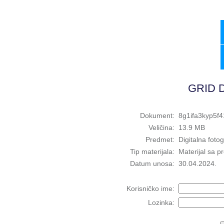
GRID D
Dokument:
8g1ifa3kyp5f
Veličina:
13.9 MB
Predmet:
Digitalna fotog
Tip materijala:
Materijal sa p
Datum unosa:
30.04.2024.
Korisničko ime:
Lozinka: