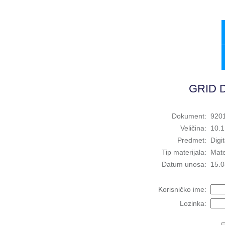
GRID D
Dokument:
9201
Veličina:
10.
Predmet:
Digi
Tip materijala:
Mate
Datum unosa:
15.0
Korisničko ime:
Lozinka: