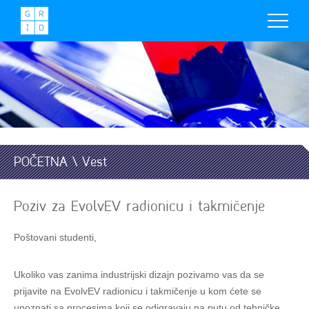
POČETNA \ Vest
Poziv za EvolvEV radionicu i takmičenje
Poštovani studenti,
Ukoliko vas zanima industrijski dizajn pozivamo vas da se
prijavite na EvolvEV radionicu i takmičenje u kom ćete se
upoznati sa procesima koji se odigravaju na putu od tehničke