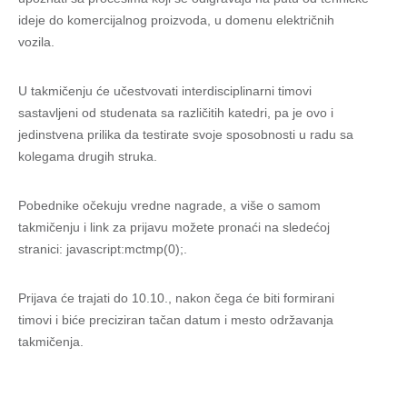
ideje do komercijalnog proizvoda, u domenu električnih
vozila.
U takmičenju će učestvovati interdisciplinarni timovi
sastavljeni od studenata sa različitih katedri, pa je ovo i
jedinstvena prilika da testirate svoje sposobnosti u radu sa
kolegama drugih struka.
Pobednike očekuju vredne nagrade, a više o samom
takmičenju i link za prijavu možete pronaći na sledećoj
stranici:
javascript:mctmp(0);
.
Prijava će trajati do 10.10., nakon čega će biti formirani
timovi i biće preciziran tačan datum i mesto održavanja
takmičenja.